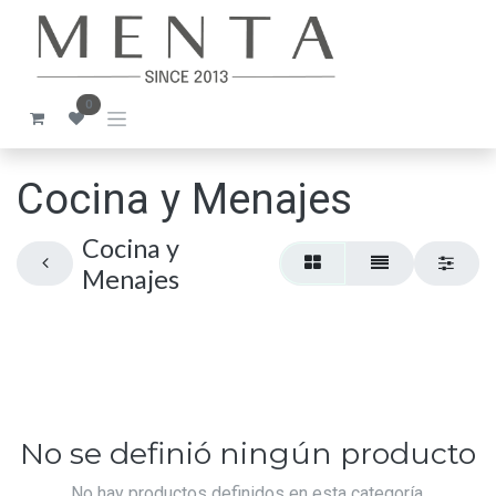
Ir al contenido
0
Cocina y Menajes
Cocina y
Menajes
No se definió ningún producto
No hay productos definidos en esta categoría.