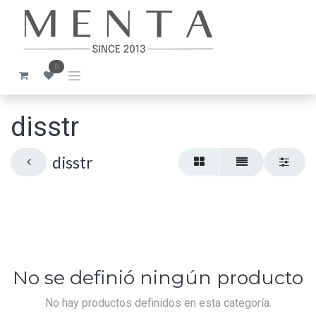
Ir al contenido
0
disstr
disstr
No se definió ningún producto
No hay productos definidos en esta categoría.